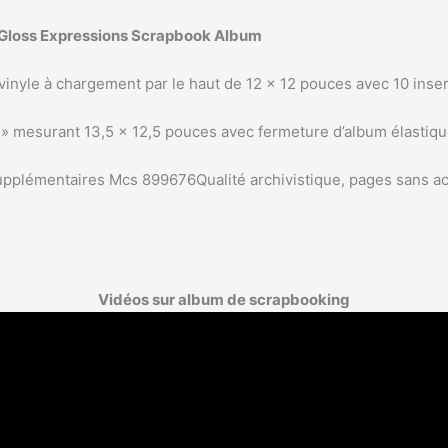
 Gloss Expressions Scrapbook Album
nyle à chargement par le haut de 12 x 12 pouces avec 10 inser
 » mesurant 13,5 x 12,5 pouces avec fermeture d’album élastiqu
supplémentaires Mcs 899676Qualité archivistique, pages sans a
Vidéos sur album de scrapbooking