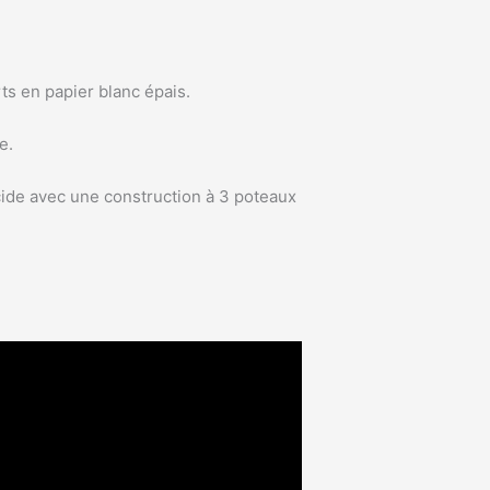
ts en papier blanc épais.
e.
cide avec une construction à 3 poteaux