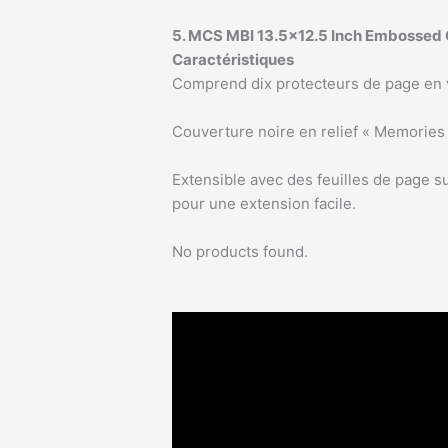
5. MCS MBI 13.5×12.5 Inch Embossed
Caractéristiques
Comprend dix protecteurs de page en vi
Couverture noire en relief « Memories
Extensible avec des feuilles de page 
pour une extension facile.
No products found.