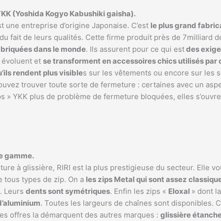
 YKK (Yoshida Kogyo Kabushiki gaisha).
est une entreprise d’origine Japonaise. C’est
le plus grand fabri
 fait de leurs qualités. Cette firme produit près de 7milliard d
abriquées dans le monde
. Ils assurent pour ce qui est
des exige
, évoluent et
se transforment en accessoires chics utilisés par
ils rendent plus visible
s sur les vêtements ou encore sur les s
pouvez trouver toute sorte de fermeture : certaines avec un asp
zips » YKK plus de problème de fermeture bloquées, elles s’ouvre
 de gamme.
re à glissière, RIRI est la plus prestigieuse du secteur. Elle 
 tous types de zip. On a
les zips Metal qui sont assez classiqu
e. Leurs
dents sont symétriques
. Enfin les zips «
Eloxal
» dont la
 d’aluminium
. Toutes les largeurs de chaînes sont disponibles. 
ces offres la démarquent des autres marques :
glissière étanche