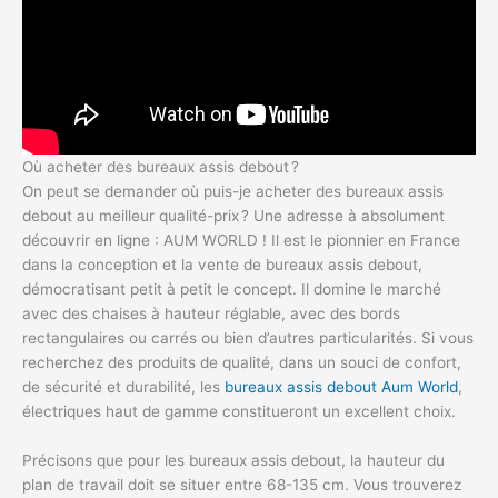
Où acheter des bureaux assis debout ?
On peut se demander où puis-je acheter des bureaux assis
debout au meilleur qualité-prix ? Une adresse à absolument
découvrir en ligne : AUM WORLD ! Il est le pionnier en France
dans la conception et la vente de bureaux assis debout,
démocratisant petit à petit le concept. Il domine le marché
avec des chaises à hauteur réglable, avec des bords
rectangulaires ou carrés ou bien d’autres particularités. Si vous
recherchez des produits de qualité, dans un souci de confort,
de sécurité et durabilité, les
bureaux assis debout Aum World
,
électriques haut de gamme constitueront un excellent choix.
Précisons que pour les bureaux assis debout, la hauteur du
plan de travail doit se situer entre 68-135 cm. Vous trouverez