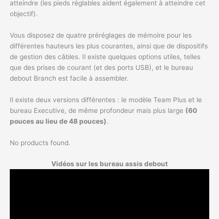
atteindre (les pieds réglables aident également à atteindre cet
objectif).
Vous disposez de quatre préréglages de mémoire pour les
différentes hauteurs les plus courantes, ainsi que de dispositifs
de gestion des câbles. Il existe quelques options utiles, telles
que des prises de courant (et des ports USB), et le bureau
debout Branch est facile à assembler.
Il existe deux versions différentes : le modèle Team Plus et le
bureau Executive, de même profondeur mais plus large
(60
pouces au lieu de 48 pouces)
.
No products found.
Vidéos sur les bureau assis debout