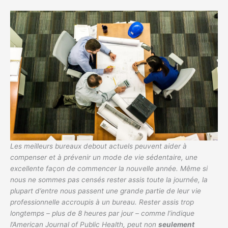
Les meilleurs bureaux debout actuels peuvent aider à
compenser et à prévenir un mode de vie sédentaire, une
excellente façon de commencer la nouvelle année. Même si
nous ne sommes pas censés rester assis toute la journée, la
plupart d’entre nous passent une grande partie de leur vie
professionnelle accroupis à un bureau. Rester assis trop
longtemps – plus de 8 heures par jour – comme l’indique
l’American Journal of Public Health, peut non
seulement