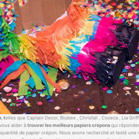
, t
elles que Captain Decor, Biubee , Chrisfall , Coceca , Lia Grif
 vous aider à
trouver les meilleurs papiers crépons
qui réponden
antité de papier crépon. Nous avons recherché et testé une va