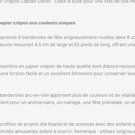
er crépon Captain Decor . Lisez la suite pour une liste de nos m
 papier crépon aux couleurs uniques
oposons 8 banderoles de fête soigneusement roulées dans 8 cou
chacune mesurant 4,5 cm de large et 82 pieds de long, offrant un
erpentins en papier crépon de haute qualité sont d’abord recou
une torsion facile et un excellent étirement pour conserver leur
banderoles arc-en-ciel apportent plus de couleurs et de vitalité
vient pour un anniversaire, un mariage, une fête prénatale, un 
 profitez de projets d’artisanat et de sciences avec des enfants 
ctivités amusantes aident à nourrir. Remarque : utilisez soigneu